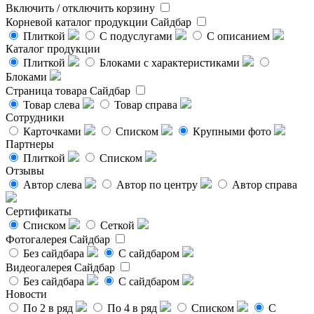
Включить / отключить корзину
Корневой каталог продукции
Сайдбар
Плиткой
С подуслугами
С описанием
Каталог продукции
Плиткой
Блоками с характеристиками
Блоками
Страница товара
Сайдбар
Товар слева
Товар справа
Сотрудники
Карточками
Списком
Крупными фото
Партнеры
Плиткой
Списком
Отзывы
Автор слева
Автор по центру
Автор справа
Сертификаты
Списком
Сеткой
Фотогалерея
Сайдбар
Без сайдбара
С сайдбаром
Видеогалерея
Сайдбар
Без сайдбара
С сайдбаром
Новости
По 2 в ряд
По 4 в ряд
Списком
С