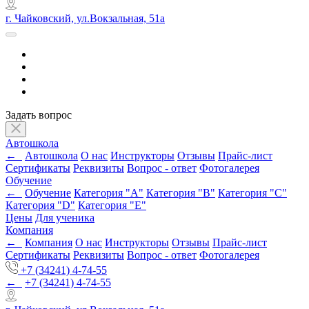
г. Чайковский, ул.Вокзальная, 51а
Задать вопрос
Автошкола
←
Автошкола
О нас
Инструкторы
Отзывы
Прайс-лист
Сертификаты
Реквизиты
Вопрос - ответ
Фотогалерея
Обучение
←
Обучение
Категория "A"
Категория "B"
Категория "C"
Категория "D"
Категория "E"
Цены
Для ученика
Компания
←
Компания
О нас
Инструкторы
Отзывы
Прайс-лист
Сертификаты
Реквизиты
Вопрос - ответ
Фотогалерея
+7 (34241) 4-74-55
←
+7 (34241) 4-74-55