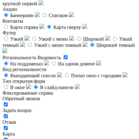
крупной первой
Акции
Баннерами
Списком
Контакты
Карта справа
Карта сверху
Футер
Узкий
Узкий с меню
Широкий
Узкий
темный
Узкий с меню темный
Широкий темный
Региональность
Видимость
На поддоменах
На одном домене
Вид региональности
Выпадающий список
Попап окно с городами
Тип открытия форм
В окне
В слайд-панели
Фиксированные справа
Обратный звонок
Задать вопрос
Отзыв
Карта