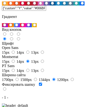
Градиент
Вид кнопок
Шрифт
Open Sans
15px
14px
13px
Montserrat
15px
14px
13px
PT Sans
15px
14px
13px
Ширина сайта
1700px
1500px
1344px
1200px
Фиксировать шапку
- 1 -