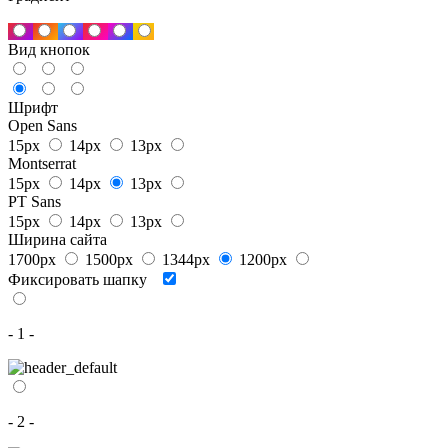
Вид кнопок
Шрифт
Open Sans
15px
14px
13px
Montserrat
15px
14px
13px
PT Sans
15px
14px
13px
Ширина сайта
1700px
1500px
1344px
1200px
Фиксировать шапку
- 1 -
- 2 -